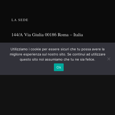
LA SEDE
144/A Via Giulia
00186 Roma – Italia
Utilizziamo i cookie per essere sicuri che tu possa avere la
(+39) 339 103 7442
migliore esperienza sul nostro sito. Se continui ad utilizzare
questo sito noi assumiamo che tu ne sia felice.
Ok
CANALE HEY YOU
Come possiamo crescere interiormente?
Si può fermare la guerra?
Azioni o reazioni?